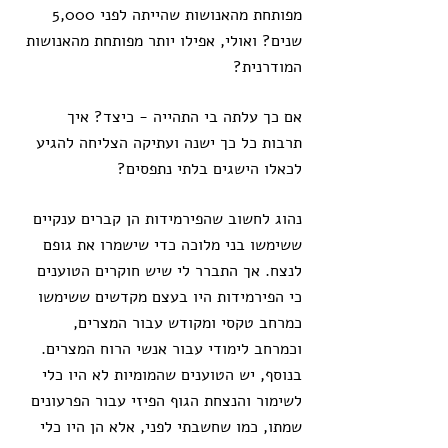
מפותחת מהאנושות שהייתה לפני 5,000 
שנים? ואולי, אפילו יותר מפותחת מהאנושות 
המודרנית?
אם כך עלתה בי התהייה - כיצד? איך 
תרבות כל כך ישנה ועתיקה הצליחה להגיע 
לכאלו הישגים בלתי נתפסים? 
נהוג לחשוב שהפירמידות הן קברים ענקיים 
ששימשו בני מלוכה כדי שישמרו את גופם 
לנצח. אך התברר לי שיש חוקרים הטוענים 
כי הפירמידות היו בעצם מקדשים ששימשו 
כמרחב טקסי ומקודש עבור המצרים, 
וכמרחב לימודי עבור אנשי הרוח המצרים. 
בנוסף, יש הטוענים שהמומיות לא היו כלי 
לשימור והנצחת הגוף הפיזי עבור הפרעונים 
שמתו, כמו שחשבתי לפני, אלא הן היו כלי 