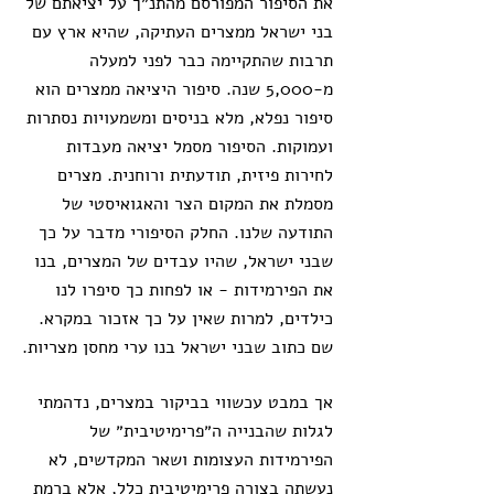
את הסיפור המפורסם מהתנ״ך על יציאתם של 
בני ישראל ממצרים העתיקה, שהיא ארץ עם 
תרבות שהתקיימה כבר לפני למעלה 
מ-5,000 שנה. סיפור היציאה ממצרים הוא 
סיפור נפלא, מלא בניסים ומשמעויות נסתרות 
ועמוקות. הסיפור מסמל יציאה מעבדות 
לחירות פיזית, תודעתית ורוחנית. מצרים 
מסמלת את המקום הצר והאגואיסטי של 
התודעה שלנו. החלק הסיפורי מדבר על כך 
שבני ישראל, שהיו עבדים של המצרים, בנו 
את הפירמידות - או לפחות כך סיפרו לנו 
כילדים, למרות שאין על כך אזכור במקרא. 
שם כתוב שבני ישראל בנו ערי מחסן מצריות.
אך במבט עכשווי בביקור במצרים, נדהמתי 
לגלות שהבנייה ה״פרימיטיבית״ של 
הפירמידות העצומות ושאר המקדשים, לא 
נעשתה בצורה פרימיטיבית כלל, אלא ברמת 