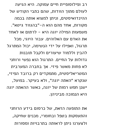
רב ופילוסופיית חיים עמוקה. היא הגיעה 
לעולם מתוך הוודות, שהם כתבי הקודש של 
ההינדואיסטים, וניתן למצוא אותה בכמה 
מקורות, אחד מהם הוא ה-״בהגווד גיטא״. 
משמעות המילה יוגה היא - לרתום או לאחד 
את האדם עם האלוהים. עבור היוגי, מכל 
תרגול, ואפילו על ידי הנשימה, יכול המתרגל 
להבין וללמוד שיעורים ולקבל תובנות 
גדולות על החיים. התרגול הוא נפשי ורוחני 
לא פחות מאשר פיזי. אך בחברה המערבית 
המטריאליסטית, מתמקדים רק ברובד הפיזי, 
שנקרא ״האתה יוגה״, ולא בעיקר. בפועל, 
ישנן חמש רמות של יוגה, כאשר ההאתה יוגה 
היא הנמוכה מביניהן. 
את התופעה הזאת, של כרסום בידע הרוחני 
והתעסקות בטפל ובחומרי, מכנים שחיקה, 
ולצערנו ניתן לראותה בתרבויות ומסורות 