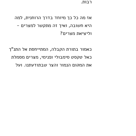
רבות. 
אז מה כל כך מיוחד בדרך הרוחנית, למה 
היא חשובה, ואיך זה מתקשר למצרים - 
וליציאת מצרים?
כאמור בתורת הקבלה, המתייחסת אל התנ"ך 
כאל טקסט סימבולי ופנימי, מצרים מסמלת 
את המקום הנמוך והצר שבתודעתנו. ועל 
מנת להשתחרר ממנו, עלינו לצעוד בדרך 
רוחנית, אשר אמורה לשחרר אותנו מכבלי 
העבדות. בסיפור התנכי, בני ישראל היו 
נתונים בעבדות פיזית קשה מאוד, וכדי 
להשתחרר ממנה אלוהים היה צריך ״בסך 
הכל״ להכות את המצרים ב-10 מכות 
נוראיות, ולהעביר את בני ישראל דרך הים, 
כדי שנשתחרר. מדוע אחר כך הוא בחר 
להוליך אותם עוד 40 שנה במדבר? הוא 