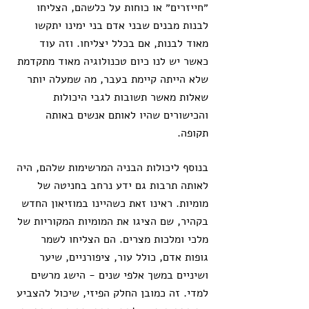
״חייזרים״ או כוחות על כלשהם, הצליחו 
לבנות מבנים שבני אדם בני ימינו יתקשו 
מאוד לבנות, אם בכלל יצליחו. וזה עוד 
כאשר יש לנו כיום טכנולוגיה מאוד מתקדמת 
שלא הייתה קיימת בעבר, מה שמעלה יותר 
שאלות מאשר תשובות לגבי היכולות 
והכישורים שהיו לאותם אנשים באותה 
תקופה.
בנוסף ליכולות הבניה המרשימות שלהם, היה 
לאותה תרבות גם ידע נרחב בחניטה של 
מומיות. ראינו זאת כשהיינו במוזיאון החדש 
בקהיר, שם הציגו את המומיות המקוריות של 
מלכי ומלכות מצרים. הם הצליחו לשמר 
גופות אדם, כולל עור, ציפורניים, שיער 
ושיניים במשך אלפי שנים - הישג מרשים 
למדי. זה כמובן החלק הפיזי, שיכול להצביע 