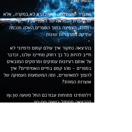
המפורסם?
מתברר שההצלחה הזאת היא לא במקרה, אלא
שהסופרת הנפלאה של הספרים, ג׳יי.קיי.
רולינג, הצפינה בתוך הספרים האלה חוכמה
עתיקה מתרבויות שונות
בהרצאה נחקור איך עולם קסום ודמיוני לא
חייב להיות כל כך רחוק מחיינו שלנו, ונדבר
על אותם רעיונות עמוקים ומרתקים המובאים
בספרים - מהו קסם בחיים האמיתיים? איך
להפוך למאושרים, ומה המשמעות העמוקה של
אוצרות המוות?
דלתותינו פתוחות עבורכם החל משעה 19:30
ההרצאה תתחיל בשעה 20:00
עלות ההרצאה
: 55 ש"ח
כתובת
: שמעון הצדיק 9, תל אביב