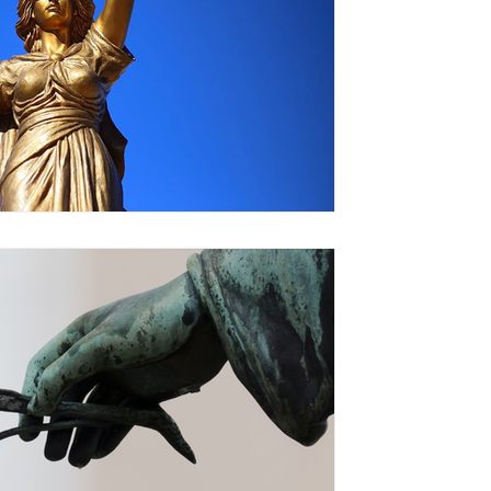
philosophy
מֵמֵּנטּוֹ מוֹרִי / אסף בר יוס
"פחד-מוות" הוא הביטוי המשקף את הפחד ה
האימה שמרגישים כשאנחנו או אדם יקר לנ
שאין עוד כמותו....