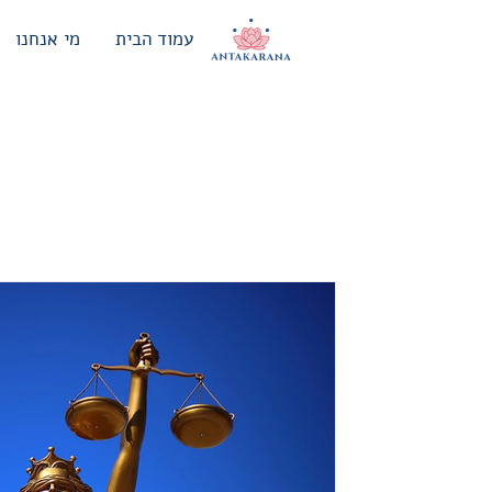
עמוד הבית
מי אנחנו
philosophy
טירוף המטריאליזם / אלע
"הגשם יכול להפוך לזהב אך אתה עדיין לא
התשוקה אי אפשר לספק" ~ הבודהה ~ לא
בתופעה מטרידה הקיימת...